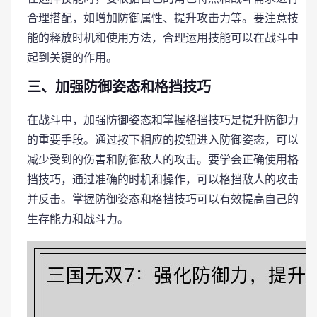
合理搭配，如增加防御属性、提升攻击力等。要注意技
能的释放时机和使用方法，合理运用技能可以在战斗中
起到关键的作用。
三、加强防御姿态和格挡技巧
在战斗中，加强防御姿态和掌握格挡技巧是提升防御力
的重要手段。通过按下相应的按钮进入防御姿态，可以
减少受到的伤害和防御敌人的攻击。要学会正确使用格
挡技巧，通过准确的时机和操作，可以格挡敌人的攻击
并反击。掌握防御姿态和格挡技巧可以有效提高自己的
生存能力和战斗力。