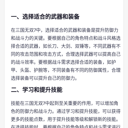
一、选择适合的武器和装备
在三国无双7中，选择适合的武器和装备是提升防御力
和战斗力的关键。要根据自己的角色特点和战斗风格选
择合适的武器，如长刀、大剑、双锤等，不同武器有不
同的攻击范围和攻击方式，合理选择武器可以提高自己
的战斗效率。要根据战斗需求选择合适的装备，如护
甲、头盔、护腕等，不同装备有不同的防御属性，合理
选择装备可以提升自己的防御力。
二、学习和提升技能
技能在三国无双7中起到至关重要的作用，可以增加角
色的防御力和战斗力。通过学习和提升技能，可以获得
更多的技能点数，用于提升技能等级和解锁新的技能。
在选择技能时，要根据自己的角色特点和战斗需求进行