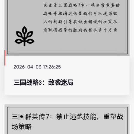
2026-04-03 17:26:25
三国战略3：敌袭迷局