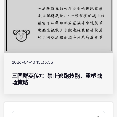
2026-04-10 15:33:53
三国群英传7：禁止逃跑技能，重塑战
场策略