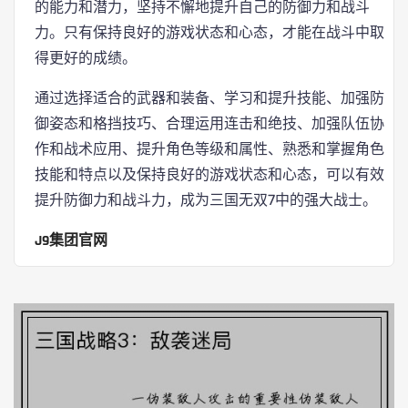
的能力和潜力，坚持不懈地提升自己的防御力和战斗
力。只有保持良好的游戏状态和心态，才能在战斗中取
得更好的成绩。
通过选择适合的武器和装备、学习和提升技能、加强防
御姿态和格挡技巧、合理运用连击和绝技、加强队伍协
作和战术应用、提升角色等级和属性、熟悉和掌握角色
技能和特点以及保持良好的游戏状态和心态，可以有效
提升防御力和战斗力，成为三国无双7中的强大战士。
J9集团官网