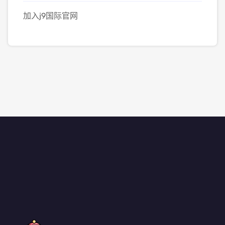
加入j9国际官网