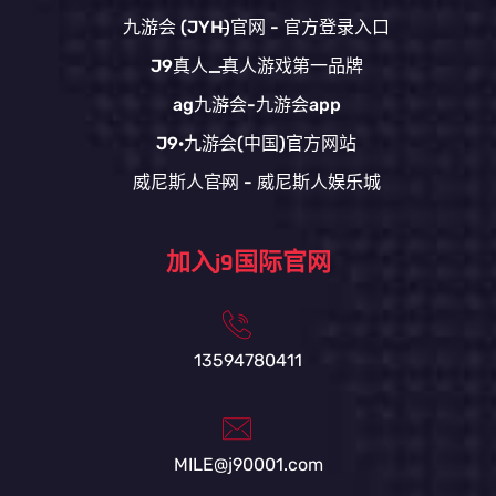
九游会 (JYH)官网 - 官方登录入口
J9真人_真人游戏第一品牌
ag九游会-九游会app
J9·九游会(中国)官方网站
威尼斯人官网 - 威尼斯人娱乐城
加入j9国际官网
13594780411
MILE@j90001.com