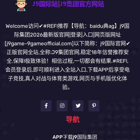
Welcome访问✔#REF!推荐【导航：baidu典ag】j9国
际集团2026最新版官网|登录|入口|网页版网址
[j9game-9gameofficial.com]以下简称：j9国际官网✔
正版官网全站,全称:J9集团官网,稳定18年信誉推荐安
全.保障!极致体验！相信过程,一切都会有结果.#REF!,
会员登录后,即可顺利进入全站入口,下载APP后享受电
子竞技,真人对战与体育类游戏,网页与手机版优化体
验。
导航
APP下载j9国际集团