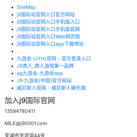
SiteMap
j9国际站官网入口官方网站
j9国际站官网入口手机版入口
j9国际站官网入口手机版官网
j9国际站官网入口Web网页版
j9国际站官网入口app下载地址
九游会 (JYH)官网 - 官方登录入口
J9真人_真人游戏第一品牌
ag九游会-九游会app
J9·九游会(中国)官方网站
威尼斯人官网 - 威尼斯人娱乐城
加入j9国际官网
13594780411
MILE@j90001.com
芜湖市字滤洞44号