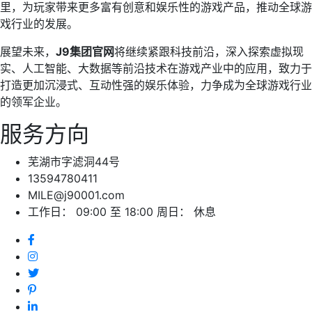
里，为玩家带来更多富有创意和娱乐性的游戏产品，推动全球游
戏行业的发展。
展望未来，
J9集团官网
将继续紧跟科技前沿，深入探索虚拟现
实、人工智能、大数据等前沿技术在游戏产业中的应用，致力于
打造更加沉浸式、互动性强的娱乐体验，力争成为全球游戏行业
的领军企业。
服务方向
芜湖市字滤洞44号
13594780411
MILE@j90001.com
工作日： 09:00 至 18:00 周日： 休息