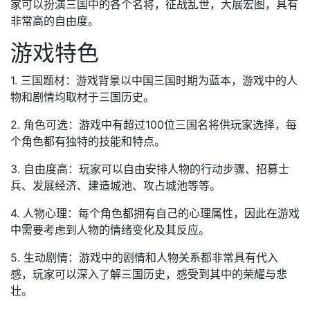
家可以扮演三国中的各个名将，征战乱世，大展宏图，具有
非常高的自由度。
游戏特色
1. 三国题材：游戏背景以中国三国时期为蓝本，游戏中的人
物和剧情均取材于三国历史。
2. 角色可选：游戏中有超过100位三国名将供玩家选择，每
个角色都有独特的技能和特点。
3. 自由度高：玩家可以自由安排人物的行动步骤、招募士
兵、发展经济、建造城池、攻占城池等等。
4. 人物心理：每个角色都拥有自己的心理属性，因此在游戏
中需要考虑到人物的情绪变化及其反应。
5. 生动剧情：游戏中的剧情和人物关系都非常具有代入
感，玩家可以深入了解三国历史，感受到其中的荣耀与悲
壮。