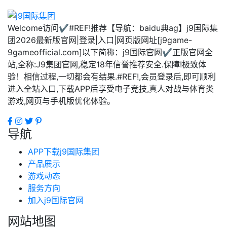
Welcome访问✔#REF!推荐【导航：baidu典ag】j9国际集
团2026最新版官网|登录|入口|网页版网址[j9game-
9gameofficial.com]以下简称：j9国际官网✔正版官网全
站,全称:J9集团官网,稳定18年信誉推荐安全.保障!极致体
验！相信过程,一切都会有结果.#REF!,会员登录后,即可顺利
进入全站入口,下载APP后享受电子竞技,真人对战与体育类
游戏,网页与手机版优化体验。
导航
APP下载j9国际集团
产品展示
游戏动态
服务方向
加入j9国际官网
网站地图