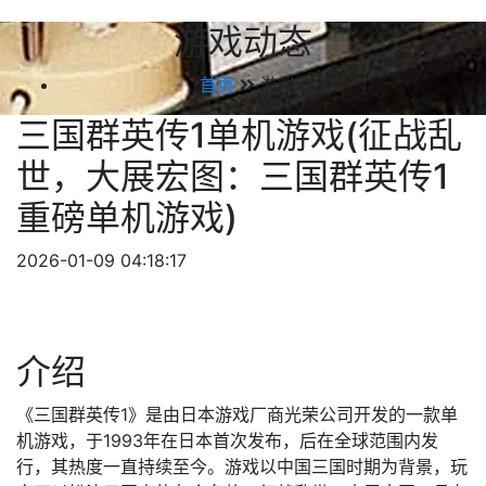
游戏动态
首页
游戏动态
三国群英传1单机游戏(征战乱
世，大展宏图：三国群英传1
重磅单机游戏)
2026-01-09 04:18:17
介绍
《三国群英传1》是由日本游戏厂商光荣公司开发的一款单
机游戏，于1993年在日本首次发布，后在全球范围内发
行，其热度一直持续至今。游戏以中国三国时期为背景，玩