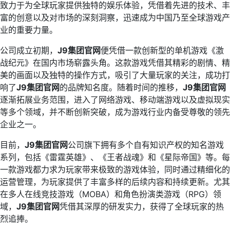
致力于为全球玩家提供独特的娱乐体验，凭借着先进的技术、丰
富的创意以及对市场的深刻洞察，迅速成为中国乃至全球游戏产
业的重要力量。
公司成立初期，
J9集团官网
便凭借一款创新型的单机游戏《激
战纪元》在国内市场崭露头角。这款游戏凭借其精彩的剧情、精
美的画面以及独特的操作方式，吸引了大量玩家的关注，成功打
响了
J9集团官网
的品牌知名度。随着时间的推移，
J9集团官网
逐渐拓展业务范围，进入了网络游戏、移动端游戏以及虚拟现实
等多个领域，并不断创新突破，成为游戏行业内备受尊敬的领先
企业之一。
目前，
J9集团官网
公司旗下拥有多个自有知识产权的知名游戏
系列，包括《雷霆英雄》、《王者战魂》和《星际帝国》等。每
一款游戏都力求为玩家带来极致的游戏体验，同时通过精细化的
运营管理，为玩家提供了丰富多样的后续内容和持续更新。尤其
在多人在线竞技游戏（MOBA）和角色扮演类游戏（RPG）领
域，
J9集团官网
凭借其深厚的研发实力，获得了全球玩家的热
烈追捧。