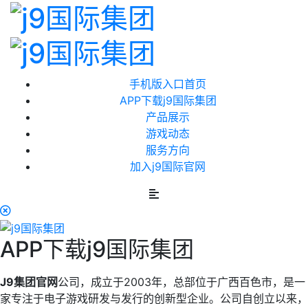
手机版入口首页
APP下载j9国际集团
产品展示
游戏动态
服务方向
加入j9国际官网
APP下载j9国际集团
J9集团官网
公司，成立于2003年，总部位于广西百色市，是一
家专注于电子游戏研发与发行的创新型企业。公司自创立以来，