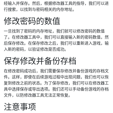
经输入并保存。然后，根据修改器工具的指导，我们可以进
行搜索，以找到与密码相关的内存地址。
修改密码的数值
一旦找到了密码的内存地址，我们就可以修改密码的数值
了。在修改器工具中，我们可以直接输入新的密码数值，然
后保存修改。在保存修改之后，我们可以重新进入游戏，输
入新的密码，以验证修改是否成功。
保存修改并备份存档
在修改密码成功后，我们需要保存修改并备份游戏的存档文
件。这样，即使在后续游戏过程中出现问题，我们也可以恢
复到修改之前的状态。为了保存修改，我们可以在修改器工
具中选择保存或导出选项。我们还可以手动备份游戏的存档
文件，以防修改器工具无法正常恢复。
注意事项