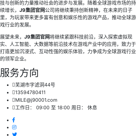
技与创新的力量推动社会的进步与发展。随着全球游戏市场的持
续增长，
J9集团官网
公司将继续秉持创新精神，在未来的日子
里，为玩家带来更多富有创意和娱乐性的游戏产品，推动全球游
戏行业的发展。
展望未来，
J9集团官网
将继续紧跟科技前沿，深入探索虚拟现
实、人工智能、大数据等前沿技术在游戏产业中的应用，致力于
打造更加沉浸式、互动性强的娱乐体验，力争成为全球游戏行业
的领军企业。
服务方向
芜湖市字滤洞44号
13594780411
MILE@j90001.com
工作日： 09:00 至 18:00 周日： 休息