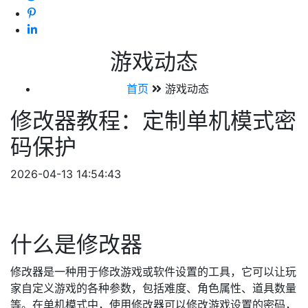
游戏动态
首页
游戏动态
修改器教程：定制单机模式密
码保护
2026-04-13 14:54:43
什么是修改器
修改器是一种用于修改游戏或软件设置的工具，它可以让玩
家自定义游戏的各种参数，包括难度、角色属性、道具数量
等。在单机模式中，使用修改器可以修改游戏设置的密码，