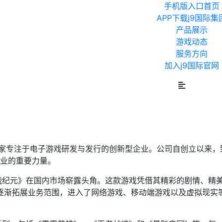
手机版入口首页
APP下载j9国际集
产品展示
游戏动态
服务方向
加入j9国际官网
一家专注于电子游戏研发与发行的创新型企业。公司自创立以来
业的重要力量。
战纪元》在国内市场崭露头角。这款游戏凭借其精彩的剧情、精
逐渐拓展业务范围，进入了网络游戏、移动端游戏以及虚拟现实