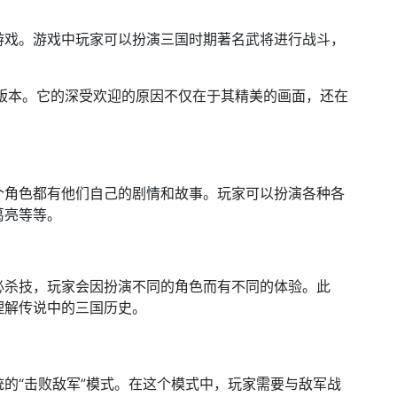
游戏。游戏中玩家可以扮演三国时期著名武将进行战斗，
个版本。它的深受欢迎的原因不仅在于其精美的画面，还在
个角色都有他们自己的剧情和故事。玩家可以扮演各种各
葛亮等等。
必杀技，玩家会因扮演不同的角色而有不同的体验。此
理解传说中的三国历史。
的“击败敌军”模式。在这个模式中，玩家需要与敌军战