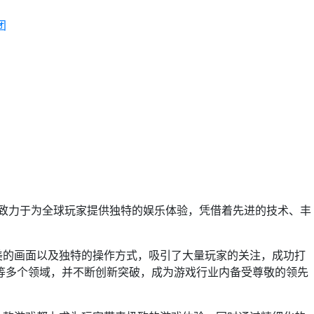
团
，致力于为全球玩家提供独特的娱乐体验，凭借着先进的技术、丰
美的画面以及独特的操作方式，吸引了大量玩家的关注，成功打
等多个领域，并不断创新突破，成为游戏行业内备受尊敬的领先