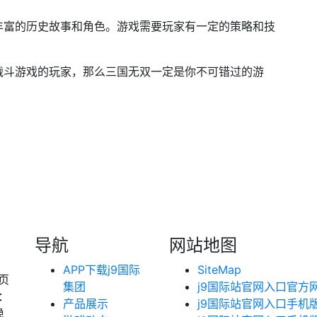
丰富的历史故事和角色。游戏需要玩家有一定的策略和技
战斗游戏的玩家，那么三国无双一定是你不可错过的游
导航
网站地图
APP下载j9国际
SiteMap
网页
集团
j9国际站官网入口官方
称：
产品展示
j9国际站官网入口手机
稳