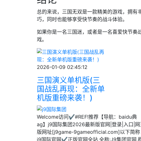
总的来说，三国无双是一款精美的游戏，拥有
巧，同时也能够享受快节奏的战斗体验。
如果你是一名三国迷，或者是一名喜爱快节奏
戏。
2026-01-09 02:45:12
三国演义单机版(三
国战乱再现：全新单
机版重磅来袭！)
Welcome访问✔#REF!推荐【导航：baidu典
ag】j9国际集团2026最新版官网|登录|入口|
版网址[j9game-9gameofficial.com]以下简
j9国际官网✔正版官网全站,全称:J9集团官网,