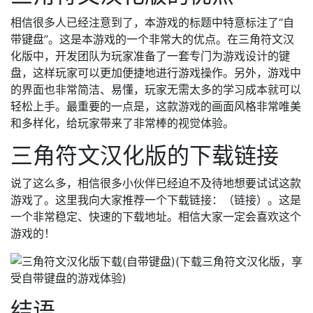
相信很多人已经注意到了，本游戏的标题中特意标注了“自
带键盘”。这是本游戏的一个非常大的优点。在三角符文汉
化版中，开发团队为玩家准备了一套专门为游戏设计的键
盘，这样玩家可以更加便捷地进行游戏操作。另外，游戏中
的界面也非常简洁、易懂，玩家无需太多的学习成本就可以
轻松上手。最重要的一点是，这款游戏的画面风格非常唯美
和多样化，给玩家带来了非常棒的视觉体验。
三角符文汉化版的下载链接
说了这么多，相信很多小伙伴已经迫不及待地想要试试这款
游戏了。这里我向大家推荐一个下载链接：（链接）。这是
一个非常稳定、快速的下载地址。相信大家一定会喜欢这个
游戏的！
结语